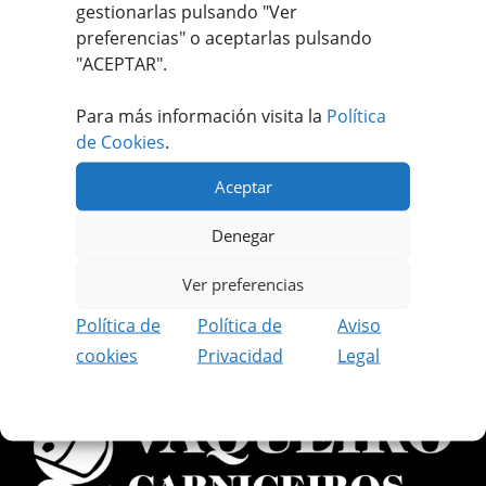
gestionarlas pulsando "
Ver
preferencias
" o aceptarlas pulsando
"ACEPTAR".
Para más información visita la
Política
Apúntate a nuestro #MEATFANCLUB
de Cookies
.
Aceptar
Recibe ofertas únicas y exclusivas.
Además podrás disfrutar de contenido
Denegar
reservado solo para socios.
Ver preferencias
REGISTRARME GRATIS
Política de
Política de
Aviso
cookies
Privacidad
Legal