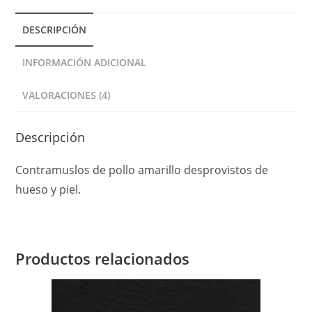
t
DESCRIPCIÓN
i
v
INFORMACIÓN ADICIONAL
e
:
VALORACIONES (4)
Descripción
Contramuslos de pollo amarillo desprovistos de
hueso y piel.
Productos relacionados