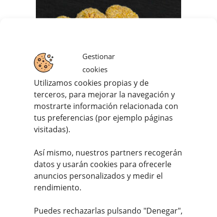
Gestionar
cookies
Utilizamos cookies propias y de
terceros, para mejorar la navegación y
mostrarte información relacionada con
tus preferencias (por ejemplo páginas
visitadas).
Nuggets de Pollo (12 ud)
Así mismo, nuestros partners recogerán
5,25
€
IVA incluido
datos y usarán cookies para ofrecerle
anuncios personalizados y medir el
rendimiento.
Valorado
con
4.60
de
Puedes rechazarlas pulsando "Denegar",
5