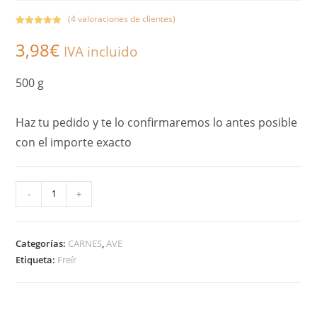
(
4
valoraciones de clientes)
Valorado con
4
3,98
€
5.00
de 5 en
IVA incluido
base a
valoracione
500 g
s de
clientes
Haz tu pedido y te lo confirmaremos lo antes posible
con el importe exacto
A
-
+
l
t
Categorías:
CARNES
,
AVE
e
Etiqueta:
Freír
r
n
a