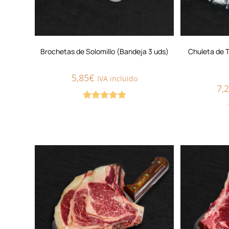
Brochetas de Solomillo (Bandeja 3 uds)
Chuleta de 
5,85
€
IVA incluido
7,
Valorado con
5.00
de 5