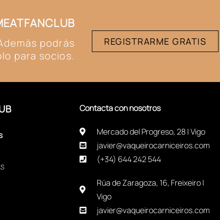
#MEATFANCLUB
REGISTRARME GRATIS
. Además podrás
lo para socios.
UB
Contacta con nosotros
Mercado del Progreso, 28 | Vigo
s
javier@vaqueirocarniceiros.com
(+34) 644 242 544
AS
Rúa de Zaragoza, 16, Freixeiro |
Vigo
javier@vaqueirocarniceiros.com