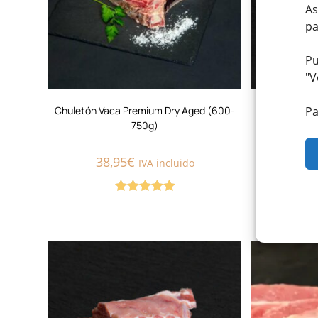
As
pa
Pu
"
V
Pa
Chuletón Vaca Premium Dry Aged (600-
Churrasco d
750g)
38,95
€
8,
IVA incluido
Valorado con
5.00
de 5