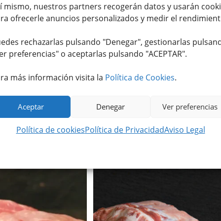
í mismo, nuestros partners recogerán datos y usarán cook
ra ofrecerle anuncios personalizados y medir el rendimient
edes rechazarlas pulsando "Denegar", gestionarlas pulsan
er preferencias
" o aceptarlas pulsando "ACEPTAR".
ra más información visita la
Política de Cookies
.
e Angus Black de Escocia
Churrasco de Ternera Suprema (700g. 
(400-600g)
900g.)
Aceptar
Denegar
Ver preferencias
45
€
11,95
€
IVA incluido
IVA incluido
Política de cookies
Política de Privacidad
Aviso Legal
Valorado
Valorado
con
4.33
con
4.00
de 5
de 5