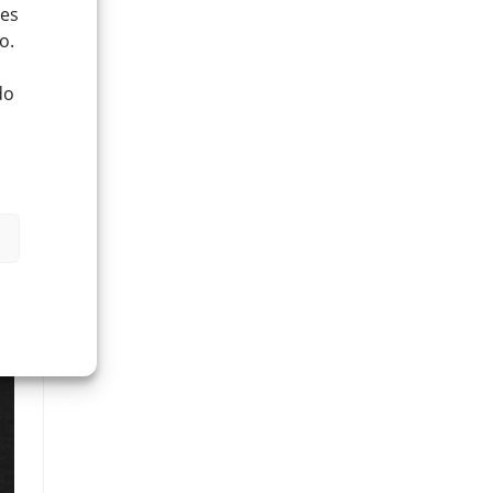
ies
o.
do
–