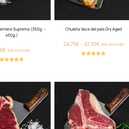
Ternera Suprema (350g. –
Chuleta Vaca del país Dry Aged
450g.)
24,75
€
-
32,95
€
IVA incluido
20
€
IVA incluido
Valorado
Valorado con
con
4.75
de
5.00
de 5
5