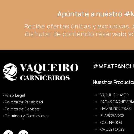
Apúntate a nuestro 
Recibe ofertas únicas y exclusivas
disfrutar de contenido reservado so
#MEATFANCL
Nuestros Producto
VACUNO MAYOR
· Aviso Legal
PACKS CARNICERÍ
· Política de Privacidad
HAMBURGUESAS
· Política de Cookies
ELABORADOS
· Términos y Condiciones
COCINADOS
CHULETONES