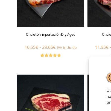
Chuletón Importación Dry Aged
Chule
16,55
€
-
29,65
€
11,95
€
IVA incluido
Valorado
con
4.80
de
5
Ut
na
pr