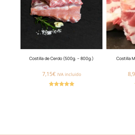
Costilla de Cerdo (500g. – 800g.)
Costilla 
7,15
€
8,
IVA incluido
Valorado con
5.00
de 5