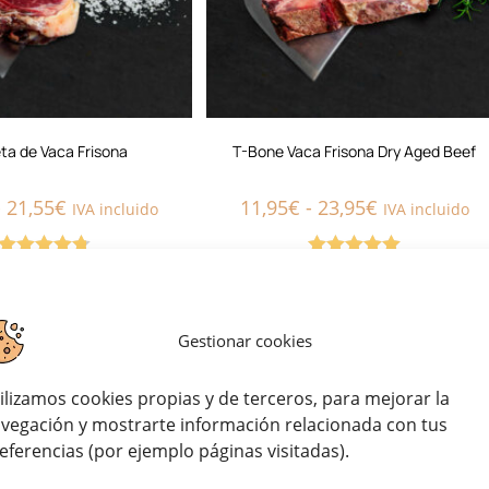
ta de Vaca Frisona
T-Bone Vaca Frisona Dry Aged Beef
-
21,55
€
11,95
€
-
23,95
€
IVA incluido
IVA incluido
Valorado
Valorado con
con
4.80
de
5.00
de 5
5
Gestionar cookies
ilizamos cookies propias y de terceros, para mejorar la
vegación y mostrarte información relacionada con tus
eferencias (por ejemplo páginas visitadas).