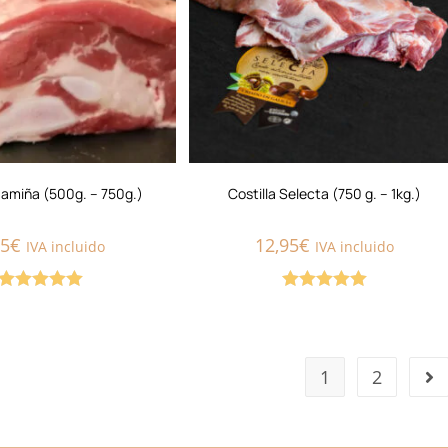
Mamiña (500g. – 750g.)
Costilla Selecta (750 g. – 1kg.)
95
€
12,95
€
IVA incluido
IVA incluido
Valorado con
Valorado con
5.00
de 5
5.00
de 5
1
2