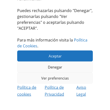
Puedes rechazarlas pulsando "Denegar",
Valorado
gestionarlas pulsando "
Ver
con
4.75
de
preferencias
" o aceptarlas pulsando
5
"ACEPTAR".
Para más información visita la
Política
de Cookies
.
Aceptar
Apúntate a nuestro #MEATFANCLUB
Denegar
Recibe ofertas únicas y exclusivas.
Además podrás disfrutar de contenido
Ver preferencias
reservado solo para socios.
Política de
Política de
Aviso
cookies
Privacidad
Legal
REGISTRARME GRATIS