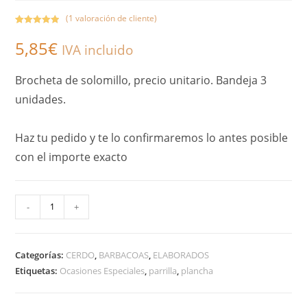
(
1
valoración de cliente)
Valorado con
1
5,85
€
5.00
de 5 en
IVA incluido
base a
valoración de
Brocheta de solomillo, precio unitario. Bandeja 3
un cliente
unidades.
Haz tu pedido y te lo confirmaremos lo antes posible
con el importe exacto
A
-
+
l
t
Categorías:
CERDO
,
BARBACOAS
,
ELABORADOS
e
Etiquetas:
Ocasiones Especiales
,
parrilla
,
plancha
r
n