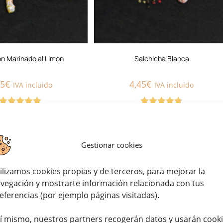
ón Marinado al Limón
Salchicha Blanca
95
€
4,45
€
IVA incluido
IVA incluido
Valorado con
Valorado
5.00
de 5
con
4.75
de
5
Gestionar cookies
ilizamos cookies propias y de terceros, para mejorar la
vegación y mostrarte información relacionada con tus
eferencias (por ejemplo páginas visitadas).
í mismo, nuestros partners recogerán datos y usarán cook