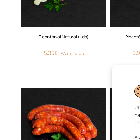
Picantón al Natural (uds)
Picant
5,35
€
5,
IVA incluido
AGOTADO
Ut
na
pr
As