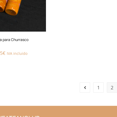
a para Churrasco
95
€
IVA incluido
1
2