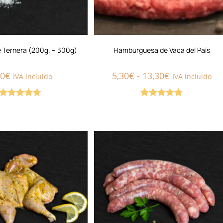
e Ternera (200g. – 300g)
Hamburguesa de Vaca del País
60
€
5,30
€
-
13,30
€
IVA incluido
IVA incluido
Valorado
Valorado con
con
4.80
de
5.00
de 5
5