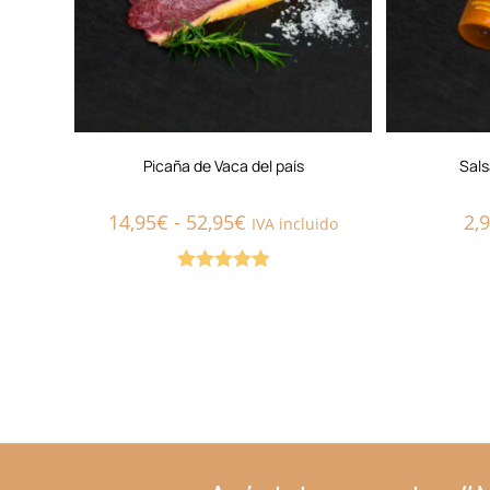
Picaña de Vaca del país
Sals
14,95
€
-
52,95
€
2,
IVA incluido
Valorado
con
4.88
de
5