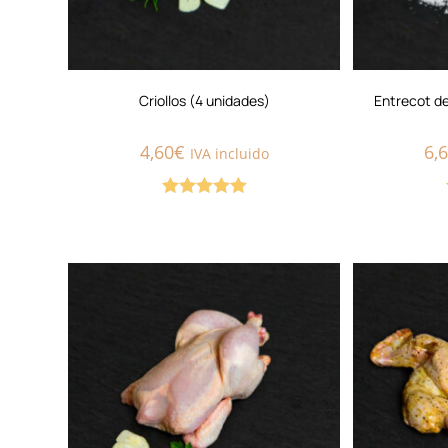
Criollos (4 unidades)
Entrecot d
4,60
€
6,
IVA incluido
Valorado con
5.00
de 5