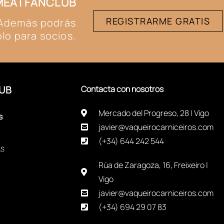
#MEATFANCLUB
REGISTRARME GRATIS
. Además podrás
lo para socios.
UB
Contacta con nosotros
Mercado del Progreso, 28 | Vigo
s
javier@vaqueirocarniceiros.com
(+34) 644 242 544
AS
Rúa de Zaragoza, 16, Freixeiro |
Vigo
javier@vaqueirocarniceiros.com
(+34) 694 29 07 83