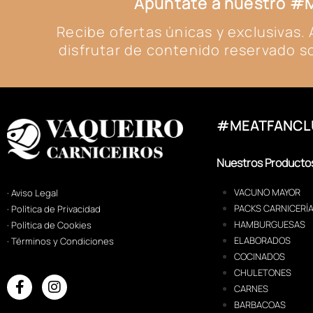
Apúntate a nuestro 
Recibe ofertas únicas y exclusivas
disfrutar de contenido reservado so
#MEATFANCL
Nuestros Producto
VACUNO MAYOR
· Aviso Legal
PACKS CARNICERÍ
· Política de Privacidad
HAMBURGUESAS
· Política de Cookies
ELABORADOS
· Términos y Condiciones
COCINADOS
CHULETONES
CARNES
BARBACOAS