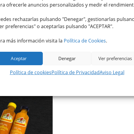
ra ofrecerle anuncios personalizados y medir el rendimient
edes rechazarlas pulsando "Denegar", gestionarlas pulsan
er preferencias
" o aceptarlas pulsando "ACEPTAR".
ra más información visita la
Política de Cookies
.
chas con jalapeños
Muslo de Pollo (2 uds)
20
€
2,80
€
IVA incluido
IVA incluido
Aceptar
Denegar
Ver preferencias
Política de cookies
Política de Privacidad
Aviso Legal
Valorado con
5.00
de 5