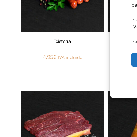
pa
Pu
"
V
Pa
Txistorra
Salchi
4,95
€
7,
IVA incluido