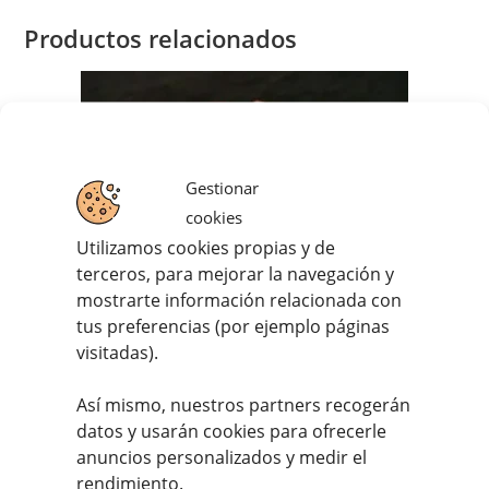
Productos relacionados
Gestionar
cookies
Utilizamos cookies propias y de
terceros, para mejorar la navegación y
mostrarte información relacionada con
tus preferencias (por ejemplo páginas
visitadas).
Así mismo, nuestros partners recogerán
datos y usarán cookies para ofrecerle
Morcillo de Ternera Suprema (400g. – 600g.)
anuncios personalizados y medir el
6,95
€
rendimiento.
IVA incluido