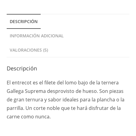
a
t
DESCRIPCIÓN
i
v
INFORMACIÓN ADICIONAL
e
:
VALORACIONES (5)
Descripción
El entrecot es el filete del lomo bajo de la ternera
Gallega Suprema desprovisto de hueso. Son piezas
de gran ternura y sabor ideales para la plancha o la
parrilla. Un corte noble que te hará disfrutar de la
carne como nunca.