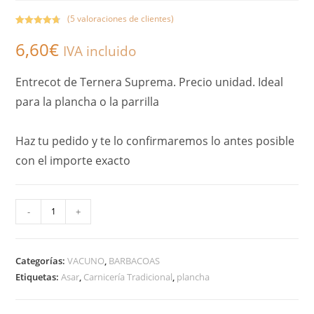
(
5
valoraciones de clientes)
Valorado
5
6,60
€
con
4.80
de
IVA incluido
5 en base a
valoracione
Entrecot de Ternera Suprema. Precio unidad. Ideal
s de
para la plancha o la parrilla
clientes
Haz tu pedido y te lo confirmaremos lo antes posible
con el importe exacto
A
-
+
l
t
Categorías:
VACUNO
,
BARBACOAS
e
Etiquetas:
Asar
,
Carnicería Tradicional
,
plancha
r
n