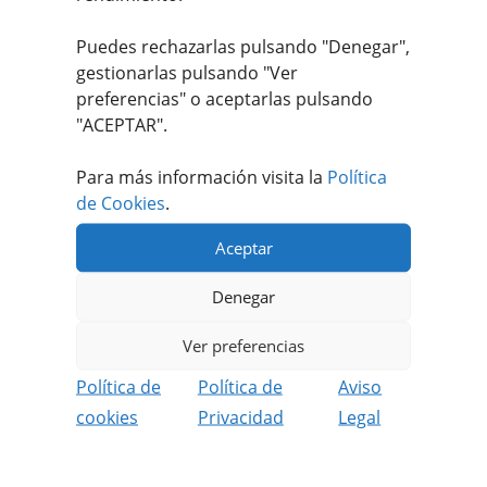
Puedes rechazarlas pulsando "Denegar",
Valorado
gestionarlas pulsando "
Ver
con
4.00
preferencias
" o aceptarlas pulsando
de 5
"ACEPTAR".
Para más información visita la
Política
de Cookies
.
Aceptar
Apúntate a nuestro #MEATFANCLUB
Denegar
Recibe ofertas únicas y exclusivas.
Además podrás disfrutar de contenido
Ver preferencias
reservado solo para socios.
Política de
Política de
Aviso
cookies
Privacidad
Legal
REGISTRARME GRATIS