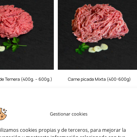
de Ternera (400g. – 600g.)
Carne picada Mixta (400-600g)
50
€
4,75
€
IVA incluido
IVA incluido
Valorado con
Valorado con
Gestionar cookies
5.00
de 5
5.00
de 5
ilizamos cookies propias y de terceros, para mejorar la