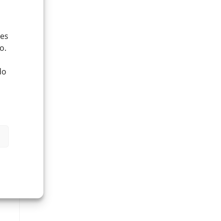
ies
o.
do
–