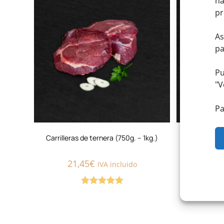
na
pr
As
pa
Pu
"
V
Pa
Carrilleras de ternera (750g. – 1kg.)
Chuleta de 
21,45
€
IVA incluido
7,
Valorado con
5.00
de 5