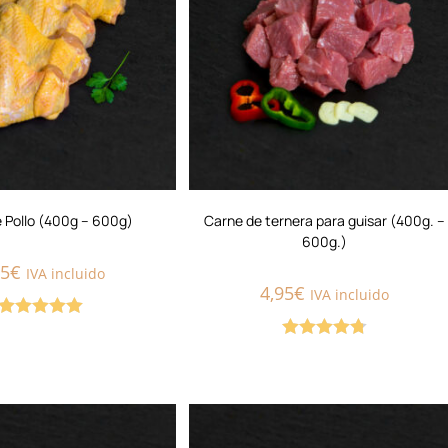
e Pollo (400g – 600g)
Carne de ternera para guisar (400g. –
600g.)
75
€
IVA incluido
4,95
€
IVA incluido
Valorado con
Valorado
5.00
de 5
con
4.75
de
5