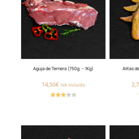
Aguja de Ternera (750g. – 1Kg)
Alitas d
14,50
€
2,
IVA incluido
Valorad
o con
3.00
de
5