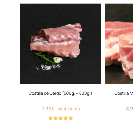
Costilla de Cerdo (500g. – 800g.)
Costilla 
7,15
€
8,
IVA incluido
Valorado con
5.00
de 5