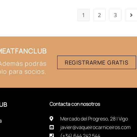
1
2
3
#MEATFANCLUB
REGISTRARME GRATIS
. Además podrás
lo para socios.
UB
Contacta con nosotros
Mercado del Progreso, 28 | Vigo
s
javier@vaqueirocarniceiros.com
(+34) 644 242 544