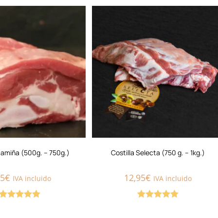
de 5
Mamiña (500g. – 750g.)
Costilla Selecta (750 g. – 1kg.)
95
€
12,95
€
IVA incluido
IVA incluido
Valorado con
Valorado con
5.00
de 5
5.00
de 5