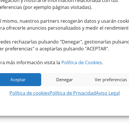
vegación y mostrarte información relacionada con tus
eferencias (por ejemplo páginas visitadas).
í mismo, nuestros partners recogerán datos y usarán cook
ra ofrecerle anuncios personalizados y medir el rendimient
edes rechazarlas pulsando "Denegar", gestionarlas pulsan
er preferencias
" o aceptarlas pulsando "ACEPTAR".
ra más información visita la
Política de Cookies
.
Aceptar
Denegar
Ver preferencias
Ternera Suprema (350g. –
Churrasco de Ternera Suprema (700g. 
450g.)
900g.)
Política de cookies
Política de Privacidad
Aviso Legal
20
€
11,95
€
IVA incluido
IVA incluido
Valorado con
Valorado
5.00
de 5
con
4.00