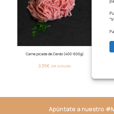
pa
Pu
"
V
Pa
Carne picada de Cerdo (400-600g)
3,95
€
IVA incluido
Apúntate a nuestro 