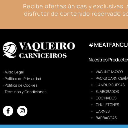
Recibe ofertas únicas y exclusivas
disfrutar de contenido reservado so
#MEATFANCL
Nuestros Producto
VACUNO MAYOR
· Aviso Legal
PACKS CARNICERÍ
· Política de Privacidad
HAMBURGUESAS
· Política de Cookies
ELABORADOS
· Términos y Condiciones
COCINADOS
CHULETONES
CARNES
BARBACOAS