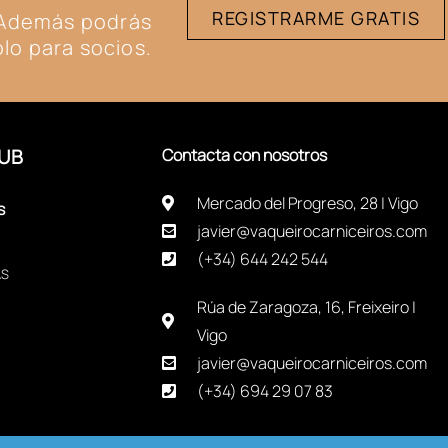
REGISTRARME GRATIS
. Además podrás
lo para socios.
UB
Contacta con nosotros
Mercado del Progreso, 28 | Vigo
s
javier@vaqueirocarniceiros.com
(+34) 644 242 544
AS
Rúa de Zaragoza, 16, Freixeiro |
Vigo
javier@vaqueirocarniceiros.com
(+34) 694 29 07 83