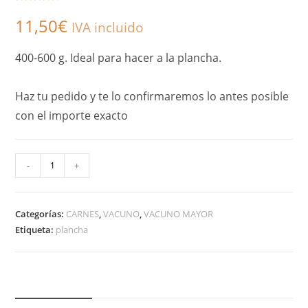
Valorado
3
11,50
€
con
4.67
de
IVA incluido
5 en base
a
400-600 g. Ideal para hacer a la plancha.
valoracione
s de
clientes
Haz tu pedido y te lo confirmaremos lo antes posible
con el importe exacto
A
-
+
l
t
Categorías:
CARNES
,
VACUNO
,
VACUNO MAYOR
e
Etiqueta:
plancha
r
n
a
t