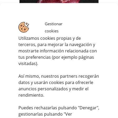
Gestionar
cookies
Utilizamos cookies propias y de
terceros, para mejorar la navegación y
mostrarte información relacionada con
tus preferencias (por ejemplo páginas
Carrilleras de ternera (750g. – 1kg.)
visitadas).
21,45
€
IVA incluido
Así mismo, nuestros partners recogerán
datos y usarán cookies para ofrecerle
anuncios personalizados y medir el
Valorado con
rendimiento.
5.00
de 5
Puedes rechazarlas pulsando "Denegar",
gestionarlas pulsando "
Ver