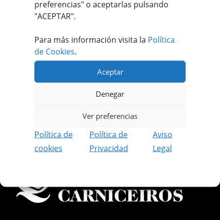
preferencias
" o aceptarlas pulsando
"ACEPTAR".
Apúntate a nuestro #MEATFANCLUB
Para más información visita la
Política
de Cookies
.
Recibe ofertas únicas y exclusivas.
Aceptar
Además podrás disfrutar de contenido
reservado solo para socios.
Denegar
REGISTRARME GRATIS
Ver preferencias
Política de
Política de
Aviso
cookies
Privacidad
Legal