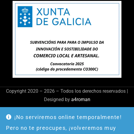
Copyright 2020 – 2026 – Todos los derechos reservados |
Designed by
a4roman
¡No serviremos online temporalmente!
Pero no te preocupes, ¡volveremos muy