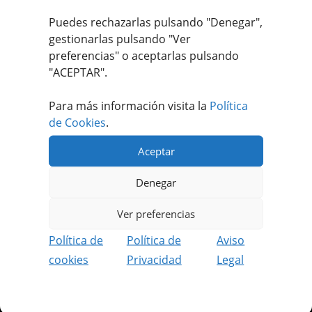
9,96
€
IVA incluido
Puedes rechazarlas pulsando "Denegar",
gestionarlas pulsando "
Ver
preferencias
" o aceptarlas pulsando
"ACEPTAR".
Para más información visita la
Política
de Cookies
.
Aceptar
Apúntate a nuestro #MEATFANCLUB
Denegar
Recibe ofertas únicas y exclusivas.
Además podrás disfrutar de contenido
Ver preferencias
reservado solo para socios.
Política de
Política de
Aviso
REGISTRARME GRATIS
cookies
Privacidad
Legal