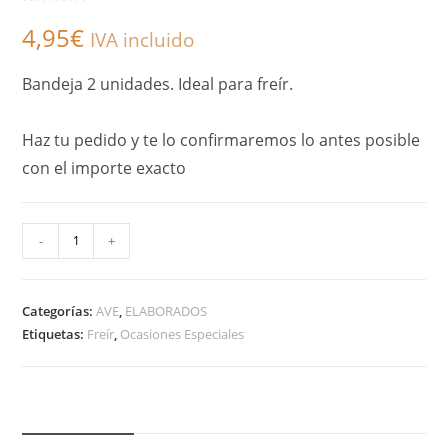
Valorado con
2
4,95
€
5.00
de 5 en
IVA incluido
base a
valoracione
Bandeja 2 unidades. Ideal para freír.
s de
clientes
Haz tu pedido y te lo confirmaremos lo antes posible
con el importe exacto
A
-
+
l
t
Categorías:
AVE
,
ELABORADOS
e
Etiquetas:
Freír
,
Ocasiones Especiales
r
n
a
t