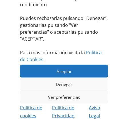
rendimiento.
5,45
€
IVA incluido
Puedes rechazarlas pulsando "Denegar",
gestionarlas pulsando "
Ver
Valorado
preferencias
" o aceptarlas pulsando
con
4.80
de
"ACEPTAR".
5
Para más información visita la
Política
de Cookies
.
Aceptar
Apúntate a nuestro #MEATFANCLUB
Denegar
Recibe ofertas únicas y exclusivas.
Ver preferencias
Además podrás disfrutar de contenido
Política de
Política de
Aviso
reservado solo para socios.
cookies
Privacidad
Legal
REGISTRARME GRATIS