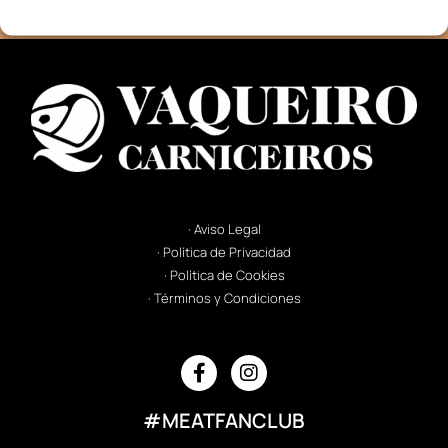
· Aviso Legal
· Política de Privacidad
· Política de Cookies
· Términos y Condiciones
#MEATFANCLUB