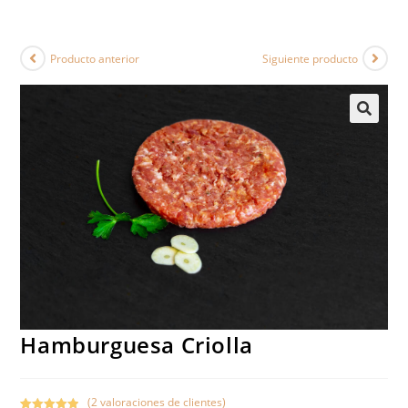
Producto anterior
Siguiente producto
Hamburguesa Criolla
(
2
valoraciones de clientes)