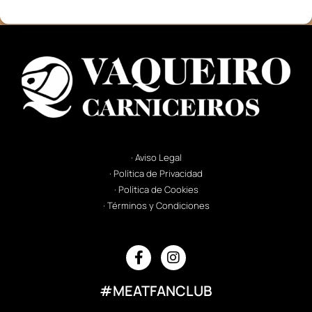
· Aviso Legal
· Política de Privacidad
· Política de Cookies
· Términos y Condiciones
#MEATFANCLUB