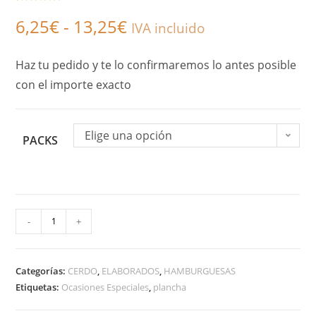
Valorado con
2
6,25
€
-
13,25
€
5.00
de 5 en
IVA incluido
base a
valoracione
Haz tu pedido y te lo confirmaremos lo antes posible
s de
clientes
con el importe exacto
Elige una opción
PACKS
-
+
A
l
Categorías:
CERDO
,
t
ELABORADOS
,
HAMBURGUESAS
Etiquetas:
Ocasiones Especiales
,
plancha
e
r