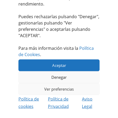
rendimiento.
14,95
€
-
52,95
€
IVA incluido
Puedes rechazarlas pulsando "Denegar",
gestionarlas pulsando "
Ver
Valorado
preferencias
" o aceptarlas pulsando
con
4.88
de
"ACEPTAR".
5
Para más información visita la
Política
de Cookies
.
Aceptar
Apúntate a nuestro #MEATFANCLUB
Denegar
Recibe ofertas únicas y exclusivas.
Ver preferencias
Además podrás disfrutar de contenido
Política de
Política de
Aviso
reservado solo para socios.
cookies
Privacidad
Legal
REGISTRARME GRATIS