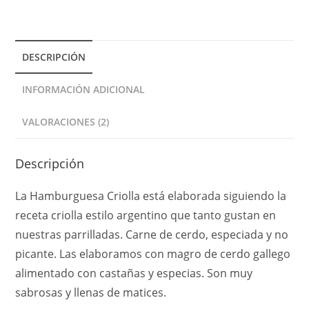
n
a
t
DESCRIPCIÓN
i
INFORMACIÓN ADICIONAL
v
e
VALORACIONES (2)
:
Descripción
La Hamburguesa Criolla está elaborada siguiendo la
receta criolla estilo argentino que tanto gustan en
nuestras parrilladas. Carne de cerdo, especiada y no
picante. Las elaboramos con magro de cerdo gallego
alimentado con castañas y especias. Son muy
sabrosas y llenas de matices.