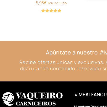
5,95
€
IVA incluido
Valorado con
5.00
de 5
Apúntate a nuestro 
Recibe ofertas únicas y exclusivas
disfrutar de contenido reservado so
#MEATFANCL
Nuestros Producto