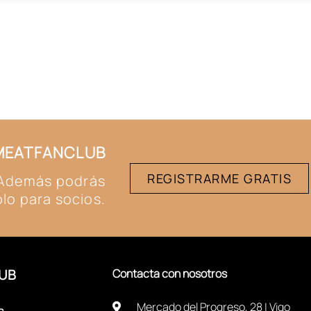
#MEATFANCLUB
REGISTRARME GRATIS
. Además podrás
lo para socios.
UB
Contacta con nosotros
Mercado del Progreso, 28 | Vigo
s