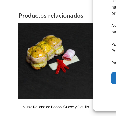
Ut
na
pr
Productos relacionados
As
pa
Pu
"
V
Pa
Muslo Relleno de Bacon, Queso y Piquillo