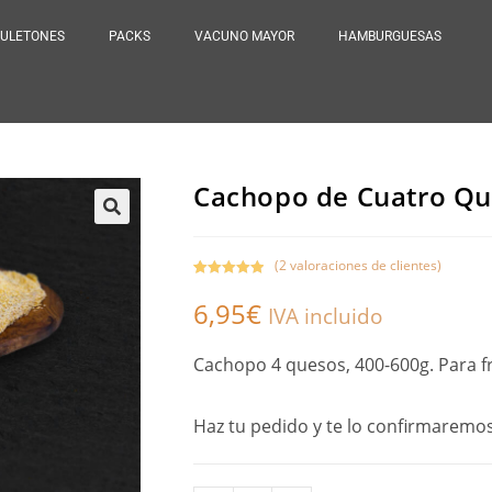
ULETONES
PACKS
VACUNO MAYOR
HAMBURGUESAS
Cachopo de Cuatro Qu
(
2
valoraciones de clientes)
Valorado con
2
6,95
€
5.00
de 5 en
IVA incluido
base a
valoracione
Cachopo 4 quesos, 400-600g. Para fr
s de
clientes
Haz tu pedido y te lo confirmaremos