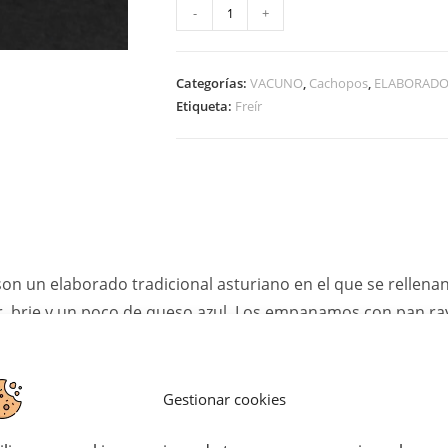
A
-
+
l
t
Categorías:
VACUNO
,
Cachopos
,
ELABORADO
e
Etiqueta:
Freír
r
n
a
t
i
v
on un elaborado tradicional asturiano en el que se rellenan
e
, brie y un poco de queso azul. Los empanamos con pan ra
:
Gestionar cookies