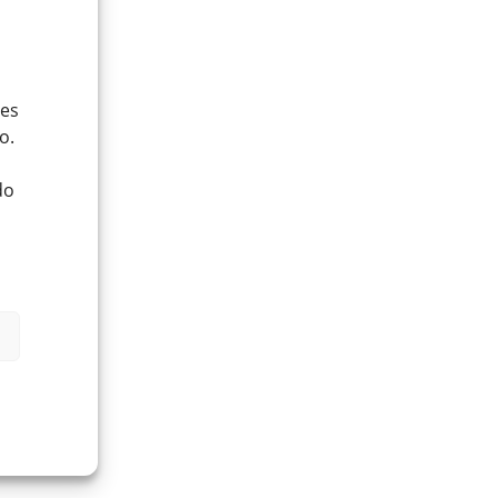
ies
o.
do