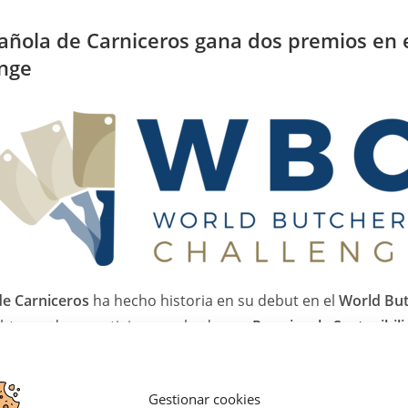
pañola de Carniceros gana dos premios en 
enge
de Carniceros
ha hecho historia en su debut en el
World But
 obtener dos prestigiosos galardones:
Premio a la Sostenibil
 su receta de “Pinchitos multicolor”, a base de magro de j
Gestionar cookies