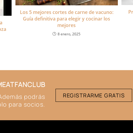
Pr
Los 5 mejores cortes de carne de vacuno:
Guía definitiva para elegir y cocinar los
a
mejores
oza
8 enero, 2025
#MEATFANCLUB
REGISTRARME GRATIS
. Además podrás
lo para socios.