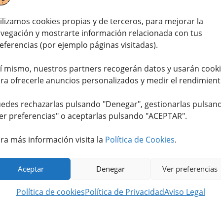
birse al podio, donde destacaron selecciones veteranas c
ilizamos cookies propias y de terceros, para mejorar la
a (3º)
, el equipo español regresó con un enorme reconocim
vegación y mostrarte información relacionada con tus
ría en España.
eferencias (por ejemplo páginas visitadas).
, que reunió a
15 países
, los participantes tuvieron que de
í mismo, nuestros partners recogerán datos y usarán cook
do, cordero y pollo, además de preparar elaboraciones arte
ra ofrecerle anuncios personalizados y medir el rendimient
Más allá de la técnica, el certamen evaluó aspectos como la
edes rechazarlas pulsando "Denegar", gestionarlas pulsan
er preferencias
" o aceptarlas pulsando "ACEPTAR".
carnicería española como la más sostenible
destaca su com
ra más información visita la
Política de Cookies
.
to, la reducción de residuos y el uso de materiales recicl
Cerdo
resalta la tradición e innovación de nuestras carnicer
Aceptar
Denegar
Ver preferencias
idente de
Cedecarne
, subrayó la dificultad de competir con
Política de cookies
Política de Privacidad
Aviso Legal
que Juan José Fernández, jurado español del certamen, desta
el oficio y fomentar el relevo generacional
en el sector.