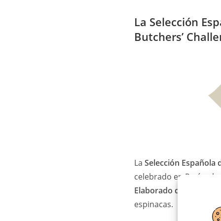
La Selección Es
Butchers’ Chall
La
Selección Española 
celebrado en París, al
Elaborado de Cerdo
por
espinacas.