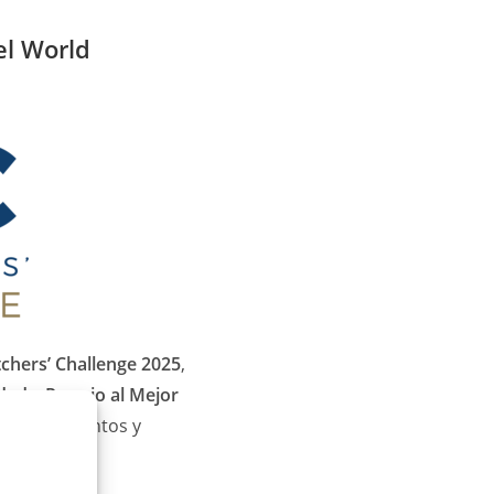
el World
chers’ Challenge 2025
,
idad
y
Premio al Mejor
amón, pimientos y