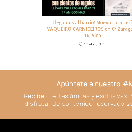
¡Llegamos al barrio! Nueva carnicerí
VAQUEIRO CARNICEIROS en C/ Zarag
16, Vigo
13 abril, 2025
Apúntate a nuestro 
Recibe ofertas únicas y exclusivas
disfrutar de contenido reservado so