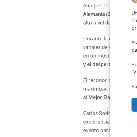
Aunque no lograron su
Ut
Alemania (2º) y Australi
na
alto nivel de la carnice
pr
Durante la competición
As
canales de vacuno, cer
pa
en un mostrador final. 
y el desperdicio cero
.
Pu
"
V
El reconocimiento a la
Pa
maximización del produc
al
Mejor Elaborado de 
Carlos Rodríguez, pres
experiencia, mientras 
evento para
dignificar 