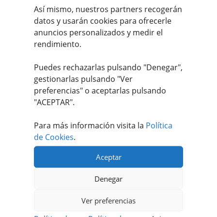
Así mismo, nuestros partners recogerán
datos y usarán cookies para ofrecerle
anuncios personalizados y medir el
rendimiento.
#MEATFANCLUB
Puedes rechazarlas pulsando "Denegar",
gestionarlas pulsando "
Ver
Nuestros Productos
preferencias
" o aceptarlas pulsando
VACUNO MAYOR
"ACEPTAR".
PACKS CARNICERÍAS
HAMBURGUESAS
Para más información visita la
Política
ELABORADOS
de Cookies
.
COCINADOS
CHULETONES
Aceptar
CARNES
Denegar
BARBACOAS
Ver preferencias
Contacta con nosotros