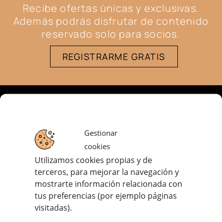
Recibe ofertas únicas y exclusivas.
Además podrás disfrutar de contenido
reservado solo para socios.
REGISTRARME GRATIS
Gestionar
cookies
Utilizamos cookies propias y de
terceros, para mejorar la navegación y
· Aviso Legal
mostrarte información relacionada con
· Política de Privacidad
tus preferencias (por ejemplo páginas
· Política de Cookies
visitadas).
· Términos y Condiciones