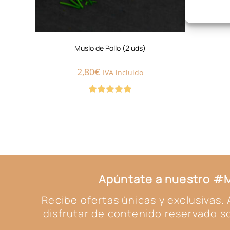
Muslo de Pollo (2 uds)
2,80
€
IVA incluido
Valorado con
5.00
de 5
Apúntate a nuestro 
Recibe ofertas únicas y exclusivas
disfrutar de contenido reservado so