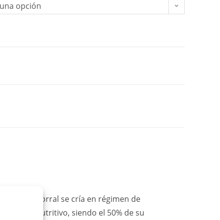
 una opción
El pollo de corral se cría en régimen de
ran valor nutritivo, siendo el 50% de su