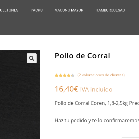
ULETONES
PACKS
VACUNO MAYOR
HAMBURGUESAS
Pollo de Corral
(
2
valoraciones de clientes)
Valorado
2
16,40
€
con
4.50
de
IVA incluido
5 en base
a
Pollo de Corral Coren, 1,8-2,5kg Pre
valoracione
s de
clientes
Haz tu pedido y te lo confirmaremos