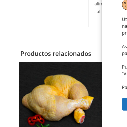
alimentación el
calidad y sabor
Ut
na
pr
As
Productos relacionados
pa
Pu
"
V
Pa