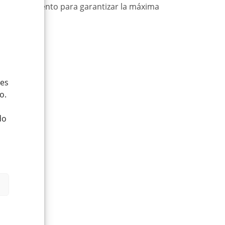
recimiento lento para garantizar la máxima
ies
o.
do