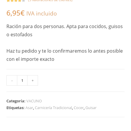
Valorado
3
6,95
€
con
4.00
IVA incluido
de 5 en
base a
Ración para dos personas. Apta para cocidos, guisos
valoracion
o estofados
es de
clientes
Haz tu pedido y te lo confirmaremos lo antes posible
con el importe exacto
A
-
+
l
t
Categoría:
VACUNO
e
Etiquetas:
Asar
,
Carnicería Tradicional
,
Cocer
,
Guisar
r
n
a