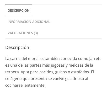
t
DESCRIPCIÓN
i
v
INFORMACIÓN ADICIONAL
e
:
VALORACIONES (3)
Descripción
La carne del morcillo, también conocida como jarrete
es una de las partes más jugosas y melosas de la
ternera. Apta para cocidos, guisos o estofados. El
colágeno que presenta se vuelve gelatinoso al
cocinarse lentamente.