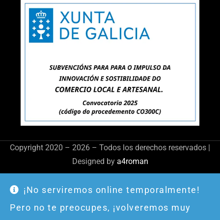
Copyright 2020 – 2026 – Todos los derechos reservados |
Designed by
a4roman
¡No serviremos online temporalmente!
Pero no te preocupes, ¡volveremos muy