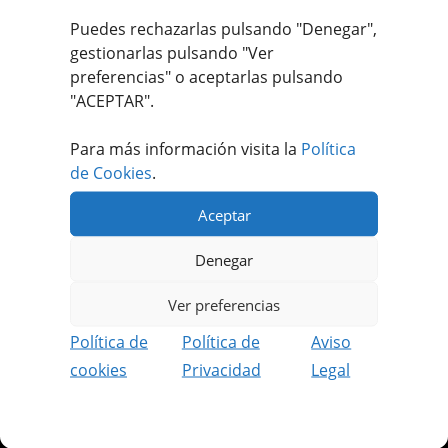
Valorado con
Puedes rechazarlas pulsando "Denegar",
5.00
de 5
gestionarlas pulsando "
Ver
preferencias
" o aceptarlas pulsando
"ACEPTAR".
Para más información visita la
Política
de Cookies
.
Apúntate a nuestro #MEATFANCLUB
Aceptar
Recibe ofertas únicas y exclusivas.
Denegar
Además podrás disfrutar de contenido
Ver preferencias
reservado solo para socios.
Política de
Política de
Aviso
REGISTRARME GRATIS
cookies
Privacidad
Legal