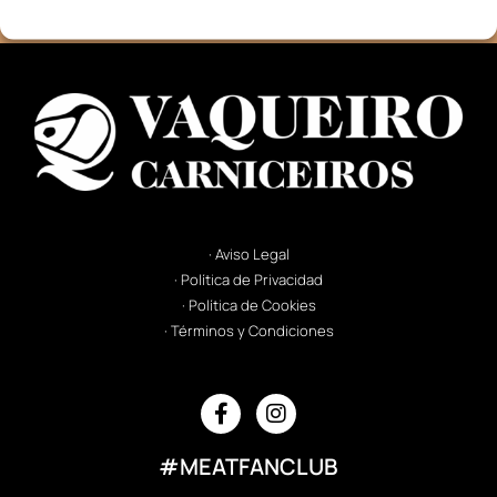
· Aviso Legal
· Política de Privacidad
· Política de Cookies
· Términos y Condiciones
#MEATFANCLUB