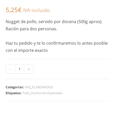
Valorado
5
5,25
€
con
4.60
de
IVA incluido
5 en base
a
Nugget de pollo, servido por docena (500g aprox).
valoracione
Ración para dos personas.
s de
clientes
Haz tu pedido y te lo confirmaremos lo antes posible
con el importe exacto
A
-
+
l
t
Categorías:
AVE
,
ELABORADOS
e
Etiquetas:
Freír
,
Ocasiones Especiales
r
n
a