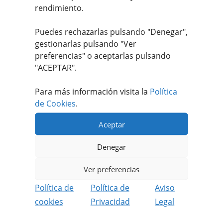
rendimiento.
4,95
€
IVA incluido
Puedes rechazarlas pulsando "Denegar",
gestionarlas pulsando "
Ver
Valorado con
preferencias
" o aceptarlas pulsando
5.00
de 5
"ACEPTAR".
Para más información visita la
Política
de Cookies
.
Aceptar
Apúntate a nuestro #MEATFANCLUB
Denegar
Recibe ofertas únicas y exclusivas.
Ver preferencias
Además podrás disfrutar de contenido
Política de
Política de
Aviso
reservado solo para socios.
cookies
Privacidad
Legal
REGISTRARME GRATIS