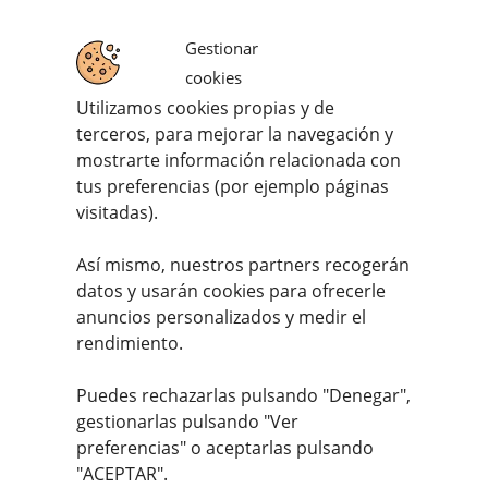
Gestionar
cookies
Utilizamos cookies propias y de
terceros, para mejorar la navegación y
Filete de Ternera Suprema (400g. – 600g.)
mostrarte información relacionada con
tus preferencias (por ejemplo páginas
7,95
€
IVA incluido
visitadas).
Así mismo, nuestros partners recogerán
Valorado con
datos y usarán cookies para ofrecerle
5.00
de 5
anuncios personalizados y medir el
rendimiento.
Puedes rechazarlas pulsando "Denegar",
gestionarlas pulsando "
Ver
preferencias
" o aceptarlas pulsando
Apúntate a nuestro #MEATFANCLUB
"ACEPTAR".