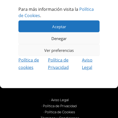
Recibe ofertas únicas y exclusivas.
Para más información visita la
Política
Además podrás disfrutar de contenido
de Cookies
.
reservado solo para socios.
Aceptar
REGISTRARME GRATIS
Denegar
Ver preferencias
Política de
Política de
Aviso
cookies
Privacidad
Legal
· Aviso Legal
· Política de Privacidad
· Política de Cookies
· Términos y Condiciones