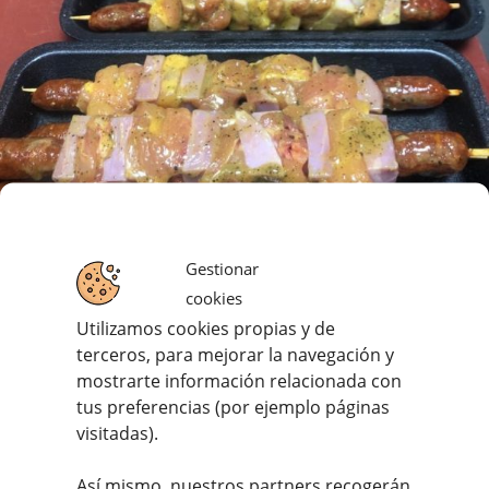
Gestionar
cookies
Brochetas de pollo, bacon y chistorritas
Utilizamos cookies propias y de
terceros, para mejorar la navegación y
Contramuslos de pollo gallego con bacon ahumado
mostrarte información relacionada con
y chistorritas, marinados en aceite de oliva, limón y
tus preferencias (por ejemplo páginas
pimienta. Una
combinación que te encantará por su
visitadas).
sabor y jugosidad
.
Así mismo, nuestros partners recogerán