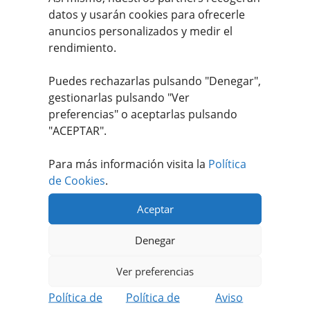
datos y usarán cookies para ofrecerle
COMPRAR
anuncios personalizados y medir el
rendimiento.
Puedes rechazarlas pulsando "Denegar",
gestionarlas pulsando "
Ver
preferencias
" o aceptarlas pulsando
"ACEPTAR".
Para más información visita la
Política
de Cookies
.
Aceptar
Denegar
Ver preferencias
Brochetas de solomillo
Política de
Política de
Aviso