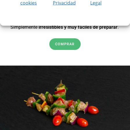
cookies
Privacidad
Legal
Estas brochetas combinan solomillo con un toque de
curry y eneldo, acompañadas de pimiento verde,
tomate cherry y panceta de cerdo ibérico.
Simplemente
irresistibles y muy fáciles de preparar
.
COMPRAR